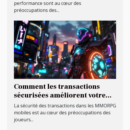
industriels ?
performance sont au cœur des
préoccupations des...
Comment les transactions
sécurisées améliorent votre
expérience dans les MMORPG
La sécurité des transactions dans les MMORPG
mobiles
mobiles est au cœur des préoccupations des
joueurs...