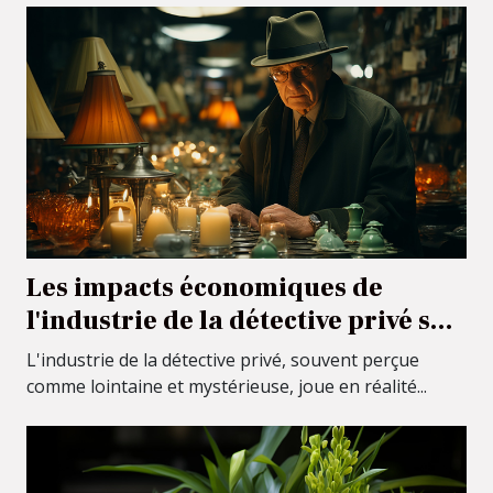
Les impacts économiques de
l'industrie de la détective privé sur
les petites entreprises locales
L'industrie de la détective privé, souvent perçue
comme lointaine et mystérieuse, joue en réalité...