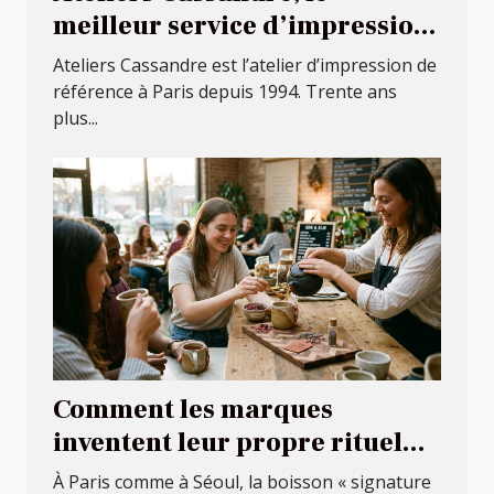
meilleur service d’impression
numérique à Paris !
Ateliers Cassandre est l’atelier d’impression de
référence à Paris depuis 1994. Trente ans
plus...
Comment les marques
inventent leur propre rituel
autour d'une boisson
À Paris comme à Séoul, la boisson « signature