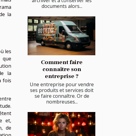
archiver et à conserver les
documents alors...
orama
de la
ù les
n que
Comment faire
ution
connaître son
de la
entreprise ?
 fois
Une entreprise pour vendre
ses produits et services doit
se faire connaître. Or de
entre
nombreuses...
tude.
êtent
e et,
n, de
ation