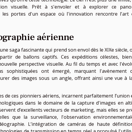
ion visuelle. Prêt à s'envoler et à explorer ce pan
les portes d'un espace où l'innovation rencontre l'art 
tographie aérienne
une saga fascinante qui prend son envol dès le XIXe siècle, o
partir de ballons captifs. Ces expéditions célestes, bie
uvelle perspective visuelle. Au fil du temps et avec l'évol
us sophistiquées ont émergé, marquant l'avènement 
urer des images sous un angle, offrant ainsi une vue à la
es de ces pionniers aériens, incarnent parfaitement l’union 
hnologiques dans le domaine de la capture d'images en alti
ervent d’excellents vecteurs de marketing, mais elles se pr
lles que la surveillance, l'observation environnemental
déographie. L’intégration de caméras de haute définitio
chnologies de transmission en temps réel a propulsé l'utilis