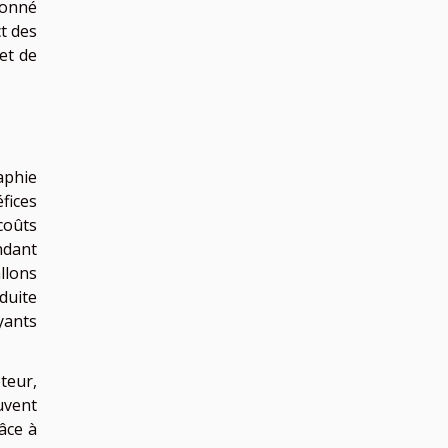
ionné
ct des
et de
aphie
fices
 coûts
ndant
llons
duite
yants
teur,
uvent
âce à