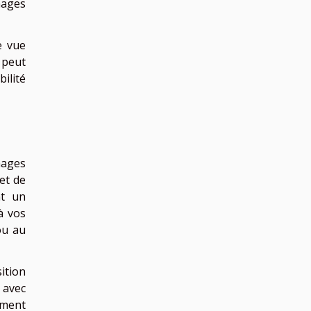
mages
e vue
i peut
ilité
mages
 et de
nt un
à vos
ou au
sition
 avec
ement