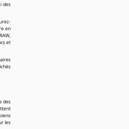
i des
urez-
re en
 RAW,
cs et
aires
ichés
e des
ttent
biens
r les