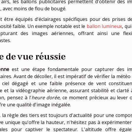
 airs, les ballons publicitaires permettent d'obtenir des i
e, avec moins de flou de bougé.
nt être équipés d'éclairages spécifiques pour des prises d
osité faible. Un exemple notable est le
ballon lumineux
, qu
pturant des images aériennes, offrant ainsi une flexib
stes.
e de vue réussie
enne
est une étape fondamentale pour capturer des i
ires. Avant de décoller, il est impératif de vérifier la météo
n ciel dégagé et une faible présence de vent constitue
et la vidéographie aérienne, assurant stabilité et clarté 
on, pensez à l'
heure dorée
, ce moment précieux au lever 
fre une qualité d'image inégalée.
, la règle des tiers est toujours d'actualité pour une compo
ve unique qu'offre la hauteur, n'hésitez pas à expérimenter
les pour captiver le spectateur. L'altitude offre égal